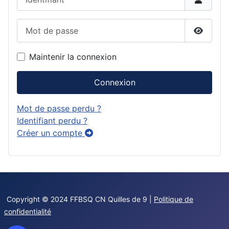
Mot de passe
Affiche
Maintenir la connexion
Connexion
Mot de passe perdu ?
Identifiant perdu ?
Créer un compte
Copyright © 2024 FFBSQ CN Quilles de 9 |
Politique de
confidentialité