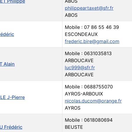
T Philippe
ABOS
philippeartaxet@sfr.fr
ABOS
Mobile : 07 86 55 46 39
rédéric
ESCONDEAUX
frederic.bire@gmail.com
Mobile : 0631035813
ARBOUCAVE
 Alain
luc999@sfr.fr
ARBOUCAVE
Mobile : 0688755070
AYROS-ARBOUIX
LE J-Pierre
nicolas.ducom@orange.fr
AYROS
Mobile : 0618080694
 Frédéric
BEUSTE