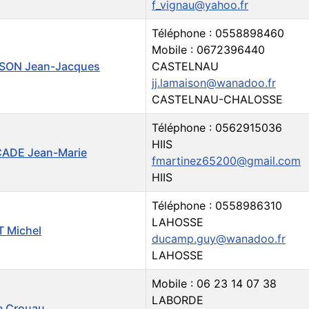
f_vignau@yahoo.fr
Téléphone : 0558898460
Mobile : 0672396440
SON Jean-Jacques
CASTELNAU
jj.lamaison@wanadoo.fr
CASTELNAU-CHALOSSE
Téléphone : 0562915036
HIIS
ADE Jean-Marie
fmartinez65200@gmail.com
HIIS
Téléphone : 0558986310
LAHOSSE
 Michel
ducamp.guy@wanadoo.fr
LAHOSSE
Mobile : 06 23 14 07 38
LABORDE
e Crouau