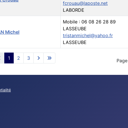
fcrouau@laposte.net
LABORDE
Mobile : 06 08 26 28 89
LASSEUBE
N Michel
tristanmichel@yahoo.fr
LASSEUBE
s,
1
2
3
Page 
tialité