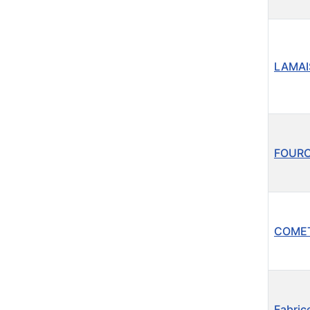
LAMAI
FOURC
COMET
Fabric