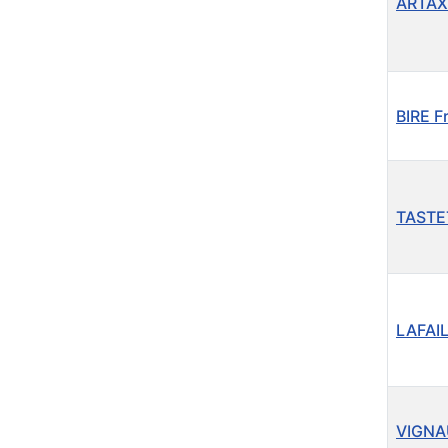
ARTAXE
BIRE F
TASTET
LAFAIL
VIGNAU