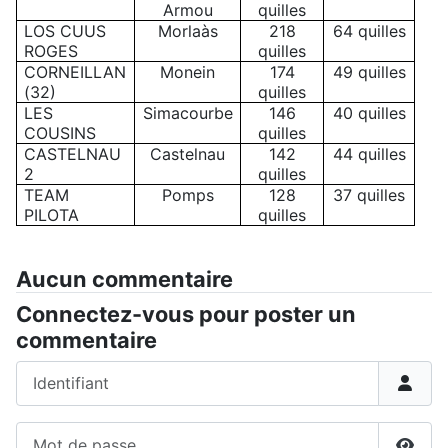
Armou
quilles
LOS CUUS
Morlaàs
218
64 quilles
ROGES
quilles
CORNEILLAN
Monein
174
49 quilles
(32)
quilles
LES
Simacourbe
146
40 quilles
COUSINS
quilles
CASTELNAU
Castelnau
142
44 quilles
2
quilles
TEAM
Pomps
128
37 quilles
PILOTA
quilles
Aucun commentaire
Connectez-vous pour poster un
commentaire
Identifiant
Mot de passe