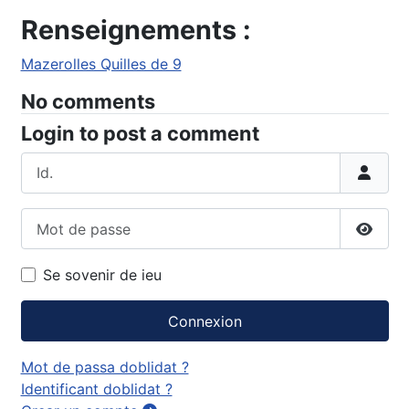
Renseignements :
Mazerolles Quilles de 9
No comments
Login to post a comment
Id.
Mot de passe
Affich
Se sovenir de ieu
Connexion
Mot de passa doblidat ?
Identificant doblidat ?