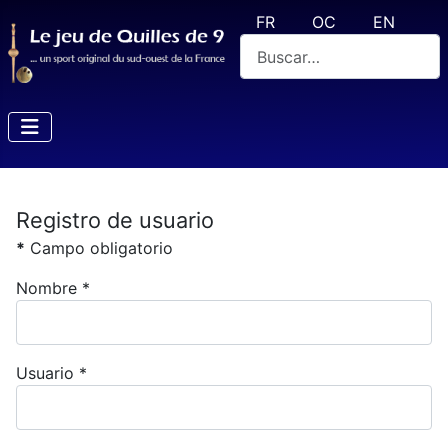
Seleccione su idioma
FR
OC
EN
Buscar
Registro de usuario
*
Campo obligatorio
Nombre
*
Usuario
*