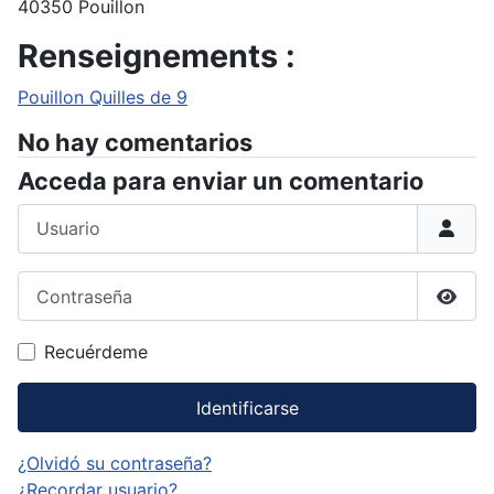
40350 Pouillon
Renseignements :
Pouillon Quilles de 9
No hay comentarios
Acceda para enviar un comentario
Usuario
Contraseña
Mostr
Recuérdeme
Identificarse
¿Olvidó su contraseña?
¿Recordar usuario?