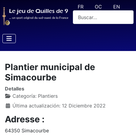
Seleccione su idioma
FR
OC
EN
Buscar
Plantier municipal de
Simacourbe
Detalles
Categoría:
Plantiers
Última actualización: 12 Diciembre 2022
Adresse :
64350 Simacourbe