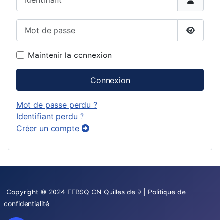
Mot de passe
Affiche
Maintenir la connexion
Connexion
Mot de passe perdu ?
Identifiant perdu ?
Créer un compte
Copyright © 2024 FFBSQ CN Quilles de 9 |
Politique de
confidentialité