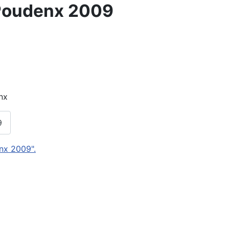
 Poudenx 2009
nx
9
nx 2009".