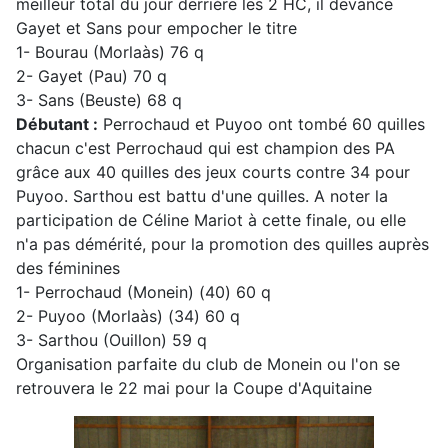
meilleur total du jour derrière les 2 HC, il devance
Gayet et Sans pour empocher le titre
1- Bourau (Morlaàs) 76 q
2- Gayet (Pau) 70 q
3- Sans (Beuste) 68 q
Débutant :
Perrochaud et Puyoo ont tombé 60 quilles
chacun c'est Perrochaud qui est champion des PA
grâce aux 40 quilles des jeux courts contre 34 pour
Puyoo. Sarthou est battu d'une quilles. A noter la
participation de Céline Mariot à cette finale, ou elle
n'a pas démérité, pour la promotion des quilles auprès
des féminines
1- Perrochaud (Monein) (40) 60 q
2- Puyoo (Morlaàs) (34) 60 q
3- Sarthou (Ouillon) 59 q
Organisation parfaite du club de Monein ou l'on se
retrouvera le 22 mai pour la Coupe d'Aquitaine