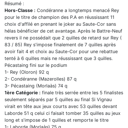
Résumé :
Hors-Classe :
Condéranne a longtemps menacé Rey
pour le titre de champion des P.A en réussissant 11
choix d'affilé en prenant le joker au Saute-Cor sans
hélas bénéficier de cet avantage. Après le Battre-Neuf
revers il ne possédait que 2 quilles de retard sur Rey (
83 / 85) Rey s'impose finalement de 7 quilles après
avoir fait 4 et choix au Saute-Cor pour une rebattue
tenté à 6 quilles mais ne réussissant que 3 quilles.
Pécastaing fini sur le podium
1- Rey (Oloron) 92 q
2- Condéranne (Mazerolles) 87 q
3- Pécastaing (Morlaàs) 74 q
1ère Catégorie :
finale très serrée entre les 5 finalistes
seulement séparés par 5 quilles au final Si Vignau
virait en tête aux jeux courts avec 53 quilles devant
Laborde 51 q celui ci faisait tomber 35 quilles au jeux
long et s'impose de 1 quilles et remporte le titre
1- Laborde (Morlaàs) 75 q