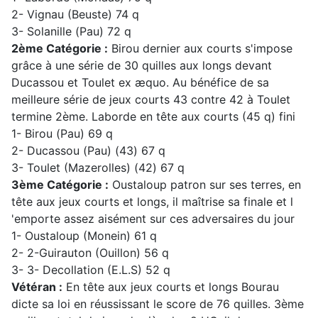
2- Vignau (Beuste) 74 q
3- Solanille (Pau) 72 q
2ème Catégorie :
Birou dernier aux courts s'impose
grâce à une série de 30 quilles aux longs devant
Ducassou et Toulet ex æquo. Au bénéfice de sa
meilleure série de jeux courts 43 contre 42 à Toulet
termine 2ème. Laborde en tête aux courts (45 q) fini
1- Birou (Pau) 69 q
2- Ducassou (Pau) (43) 67 q
3- Toulet (Mazerolles) (42) 67 q
3ème Catégorie :
Oustaloup patron sur ses terres, en
tête aux jeux courts et longs, il maîtrise sa finale et l
'emporte assez aisément sur ces adversaires du jour
1- Oustaloup (Monein) 61 q
2- 2-Guirauton (Ouillon) 56 q
3- 3- Decollation (E.L.S) 52 q
Vétéran :
En tête aux jeux courts et longs Bourau
dicte sa loi en réussissant le score de 76 quilles. 3ème