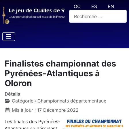
Sélectionnez votre langue
OC
ES
EN
Rechercher
Finalistes championnat des
Pyrénées-Atlantiques à
Oloron
Détails
Catégorie :
Championnats départementaux
Mis à jour : 17 Décembre 2022
Les finales des Pyrénées-
Atlantiques se déroulent